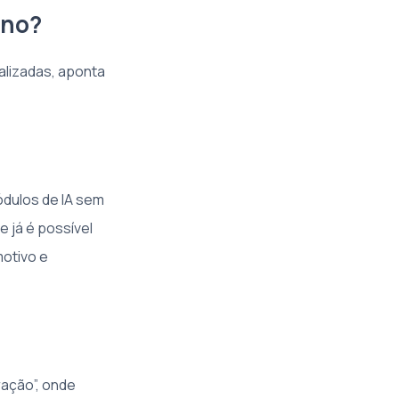
ano?
lizadas, aponta
dulos de IA sem
 já é possível
motivo e
ração”, onde