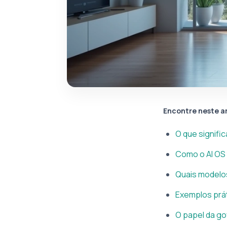
Encontre neste a
O que signific
Como o AI OS
Quais modelos
Exemplos prá
O papel da go