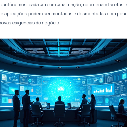
s autônomos, cada um com uma função, coordenam tarefas ent
á que aplicações podem ser montadas e desmontadas com pouc
novas exigências do negócio.