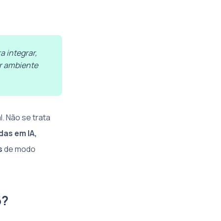
a integrar,
er ambiente
. Não se trata
das em IA,
s
de modo
6?