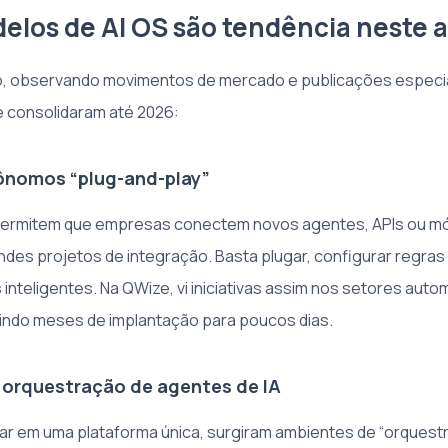
elos de AI OS são tendência neste 
, observando movimentos de mercado e publicações especia
se consolidaram até 2026:
ônomos “plug-and-play”
ermitem que empresas conectem novos agentes, APIs ou mó
des projetos de integração. Basta plugar, configurar regras e
s inteligentes. Na QWize, vi iniciativas assim nos setores auto
zindo meses de implantação para poucos dias.
orquestração de agentes de IA
ar em uma plataforma única, surgiram ambientes de “orquest