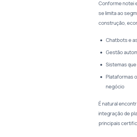
Conforme notei e
se limita ao seg
construção, eco
Chatbots e a
Gestão autom
Sistemas que
Plataformas 
negócio
É natural encont
integração de pla
principais certi