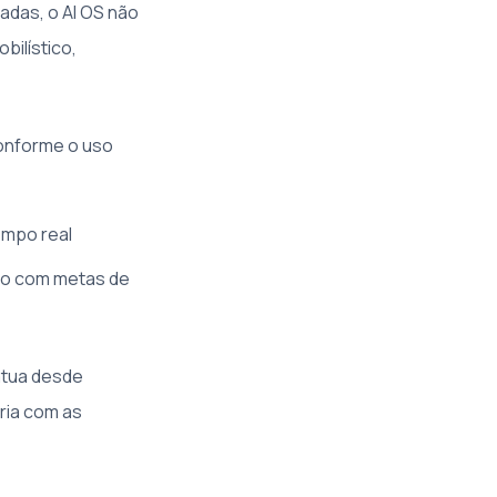
adas, o AI OS não
bilístico,
onforme o uso
empo real
do com metas de
atua desde
eria com as