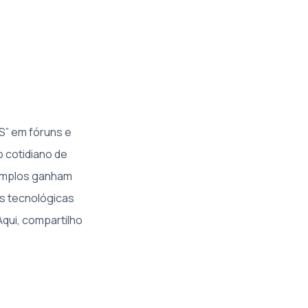
S” em fóruns e
o cotidiano de
xemplos ganham
s tecnológicas
qui, compartilho