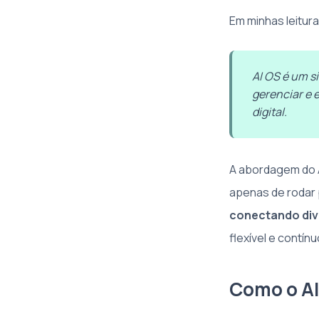
Em minhas leitur
AI OS é um si
gerenciar e 
digital.
A abordagem do A
apenas de rodar
conectando dive
flexível e contínu
Como o AI