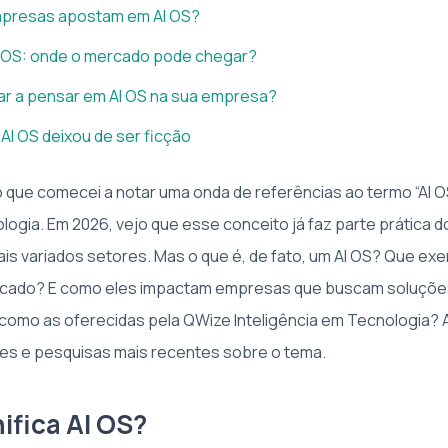
mpresas apostam em AI OS?
I OS: onde o mercado pode chegar?
 a pensar em AI OS na sua empresa?
AI OS deixou de ser ficção
que comecei a notar uma onda de referências ao termo “AI O
ogia. Em 2026, vejo que esse conceito já faz parte prática d
s variados setores. Mas o que é, de fato, um AI OS? Que e
cado? E como eles impactam empresas que buscam soluçõe
como as oferecidas pela QWize Inteligência em Tecnologia? A
es e pesquisas mais recentes sobre o tema.
ifica AI OS?