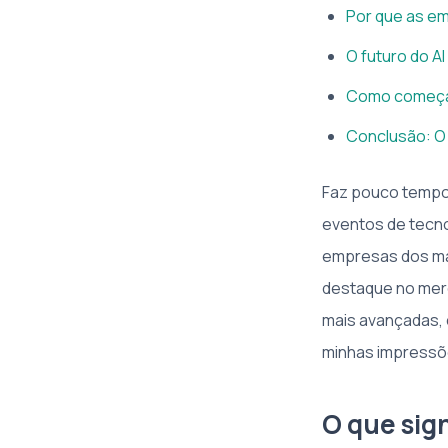
Por que as e
O futuro do A
Como começar
Conclusão: O 
Faz pouco tempo 
eventos de tecnol
empresas dos mai
destaque no mer
mais avançadas, 
minhas impressõ
O que sign