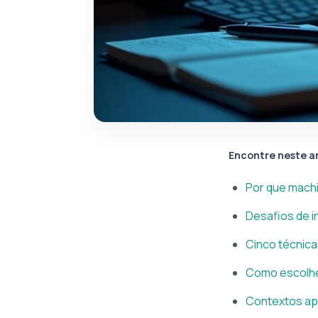
Encontre neste a
Por que machi
Desafios de i
Cinco técnica
Como escolher
Contextos ap