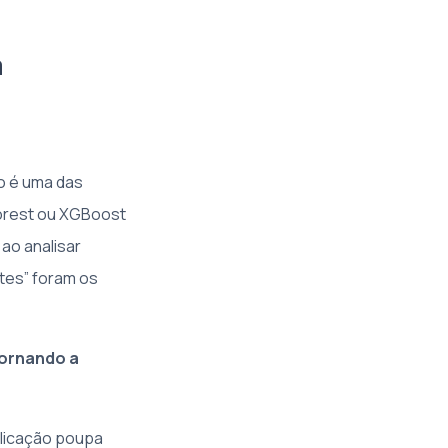
a
o é uma das
Forest ou XGBoost
ao analisar
ntes” foram os
tornando a
plicação poupa