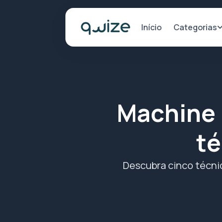
Categorias
Início
Machine 
té
Descubra cinco técni