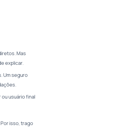
diretos. Mas
e explicar.
s. Um seguro
dações.
ou usuário final
Por isso, trago