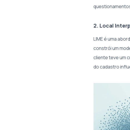
questionamentos
2. Local Inte
LIME é uma abord
constrói um mod
cliente teve um 
do cadastro infl