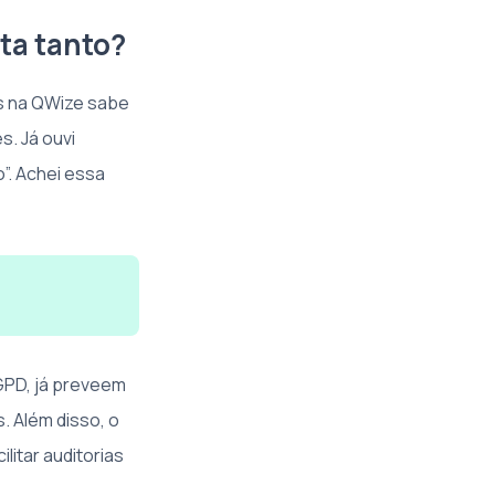
ta tanto?
s na QWize sabe
. Já ouvi
”. Achei essa
GPD, já preveem
. Além disso, o
litar auditorias