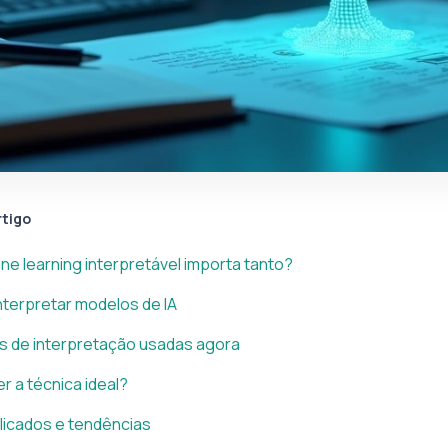
rtigo
ne learning interpretável importa tanto?
nterpretar modelos de IA
s de interpretação usadas agora
 a técnica ideal?
licados e tendências