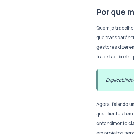
Por que m
Quem já trabalh
que transparênci
gestores dizerem
frase tão direta
Explicabilida
Agora, falando u
que clientes têm
entendimento clar
em projetos sens