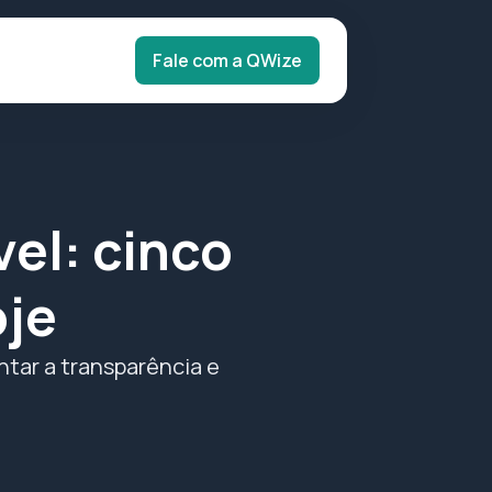
Fale com a QWize
el: cinco
oje
tar a transparência e