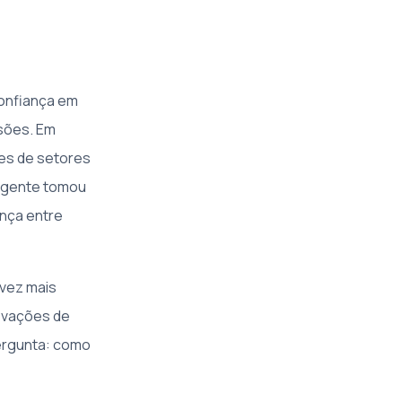
confiança em
sões. Em
tes de setores
ligente tomou
ança entre
 vez mais
rovações de
pergunta: como