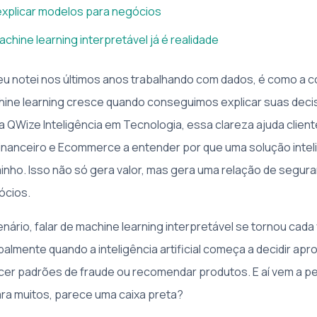
explicar modelos para negócios
chine learning interpretável já é realidade
eu notei nos últimos anos trabalhando com dados, é como a 
ine learning cresce quando conseguimos explicar suas deci
QWize Inteligência em Tecnologia, essa clareza ajuda clien
inanceiro e Ecommerce a entender por que uma solução inte
nho. Isso não só gera valor, mas gera uma relação de segur
ócios.
ário, falar de machine learning interpretável se tornou cada
palmente quando a inteligência artificial começa a decidir ap
cer padrões de fraude ou recomendar produtos. E aí vem a 
ara muitos, parece uma caixa preta?