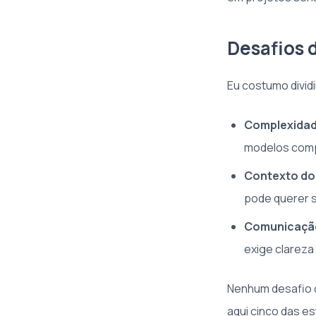
Desafios 
Eu costumo divid
Complexidad
modelos compl
Contexto do
pode querer 
Comunicaçã
exige clareza
Nenhum desafio d
aqui cinco das es