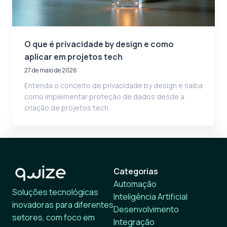
O que é privacidade by design e como
aplicar em projetos tech
27 de maio de 2026
Entenda o conceito de privacidade by design e saiba
como implementar proteção de dados desde a
criação de projetos tech.
Categorias
Automação
Soluções tecnológicas
Inteligência Artificial
inovadoras para diferentes
Desenvolvimento
setores, com foco em
Integração