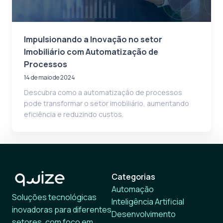
Impulsionando a Inovação no setor
Imobiliário com Automatização de
Processos
14 de maio de 2024
Descubra como a automatização de processos
pode transformar o setor imobiliário, aumentando
eficiência e reduzindo custos.
Categorias
Automação
Soluções tecnológicas
Inteligência Artificial
inovadoras para diferentes
Desenvolvimento
setores, com foco em