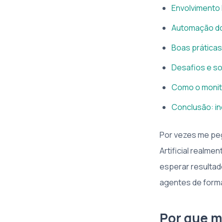
Envolvimento 
Automação do
Boas práticas
Desafios e s
Como o monit
Conclusão: in
Por vezes me peg
Artificial realm
esperar resulta
agentes de forma
Por que m