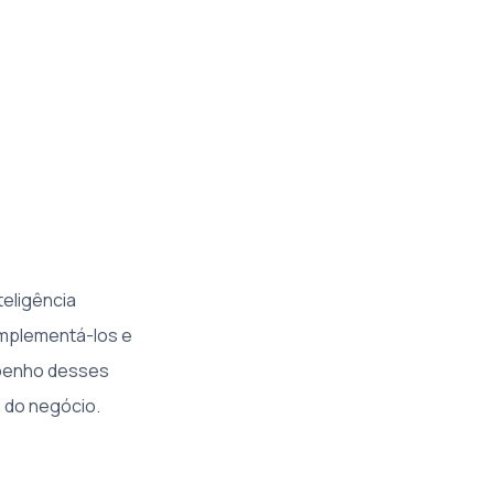
teligência
implementá-los e
mpenho desses
 do negócio.