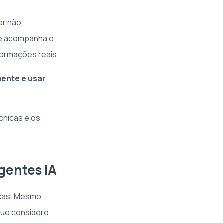
or não
se acompanha o
ormações reais.
mente e usar
cnicas e os
gentes IA
ricas. Mesmo
 que considero