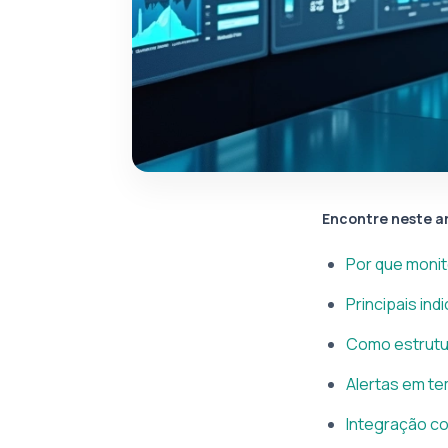
Encontre neste a
Por que monit
Principais in
Como estrutu
Alertas em te
Integração co