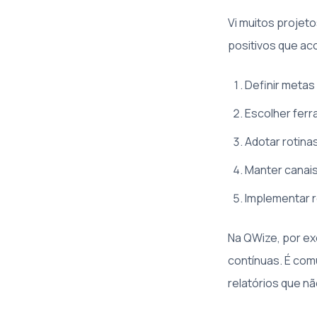
Vi muitos projet
positivos que ac
Definir metas
Escolher ferr
Adotar rotina
Manter canais
Implementar 
Na QWize, por ex
contínuas. É co
relatórios que n