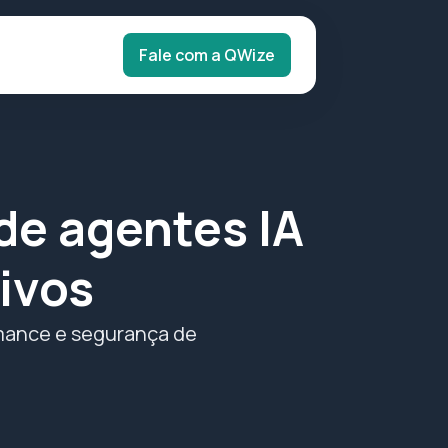
Fale com a QWize
e agentes IA
ivos
rmance e segurança de