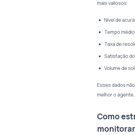
mais valiosos:
Nível de acur
Tempo médio 
Taxa de reso
Satisfação do
Volume de so
Esses dados não 
melhor o agente,
Como estr
monitora