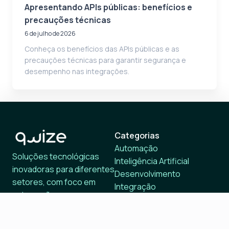
Apresentando APIs públicas: benefícios e
precauções técnicas
6 de julho de 2026
Conheça os benefícios das APIs públicas e as
precauções técnicas para garantir segurança e
desempenho nas integrações.
Categorias
Automação
Soluções tecnológicas
Inteligência Artificial
inovadoras para diferentes
Desenvolvimento
setores, com foco em
Integração
automação,
Otimização
desenvolvimento e
Tecnologia
integração de inteligência
Inovação