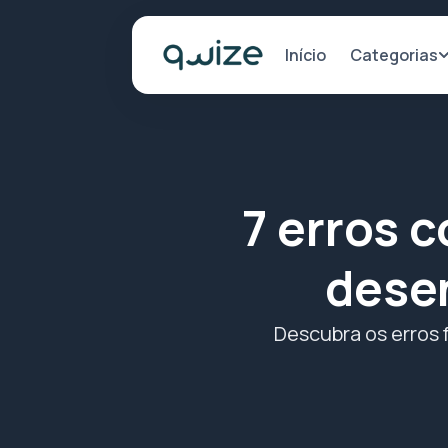
Categorias
Início
7 erros 
dese
Descubra os erros 