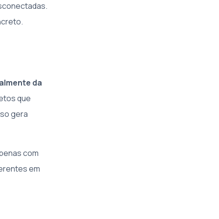
esconectadas.
ncreto.
almente da
jetos que
sso gera
 apenas com
oerentes em