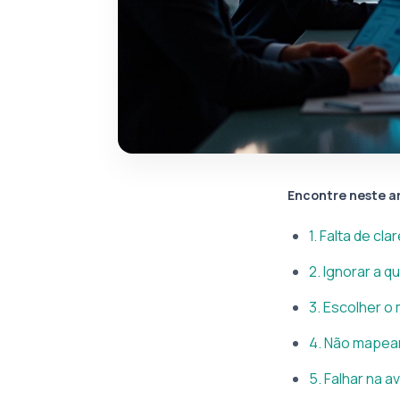
Encontre neste a
1. Falta de cl
2. Ignorar a q
3. Escolher o
4. Não mapear
5. Falhar na 