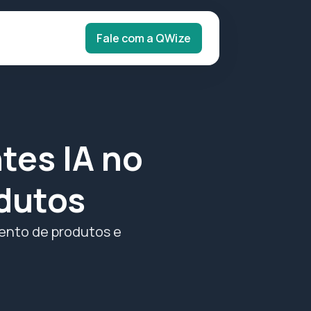
Fale com a QWize
tes IA no
dutos
mento de produtos e