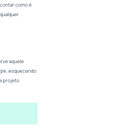
o, contar como é
 qualquer
erve aquele
hype, esquecendo
a projeto