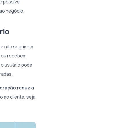
é possível
 ao negócio.
rio
or não seguirem
em ou recebem
 o usuário pode
radas.
teração reduz a
o ao cliente, seja