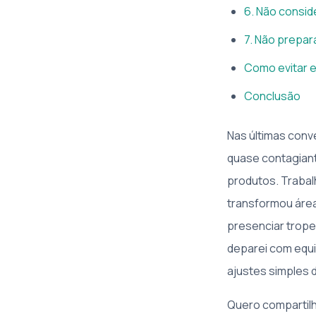
6. Não consid
7. Não prepar
Como evitar e
Conclusão
Nas últimas con
quase contagiante
produtos. Trabalh
transformou área
presenciar trope
deparei com equi
ajustes simples
Quero compartilh