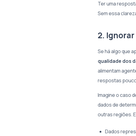
Ter uma resposta
Sem essa clareza
2. Ignorar
Se há algo que ap
qualidade dos 
alimentam agente
respostas pouco 
Imagine o caso d
dados de determi
outras regiões. E
Dados represe