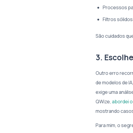
Processos pa
Filtros sólido
São cuidados qu
3. Escolh
Outro erro recor
de modelos de IA
exige uma anális
QWize,
abordei o
mostrando casos 
Para mim, o segr