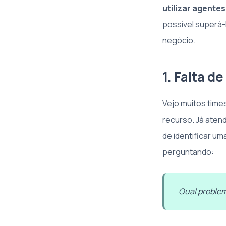
utilizar agente
possível superá-l
negócio.
1. Falta d
Vejo muitos time
recurso. Já aten
de identificar u
perguntando:
Qual proble