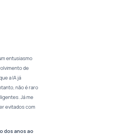
 um entusiasmo
volvimento de
ue a IA já
tanto, não é raro
igentes. Já me
er evitados com
go dos anos ao