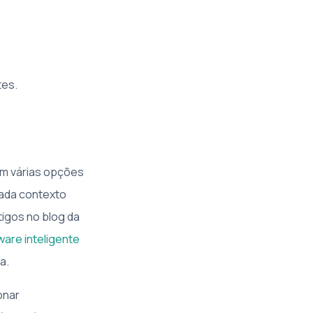
tes.
em várias opções
Cada contexto
tigos no blog da
are inteligente
a.
onar