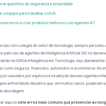
erar questões de segurança e privacidade
ar a equipe para trabalhar com IA
sses erros e criar produtos melhores com agentes IA?
versas com colegas do setor de tecnologia, sempre percebo
 pelo uso de agentes de Inteligência Artificial (IA) no desen
ando na QWize Inteligência em Tecnologia, vejo diariamente q
s como seguros, financeiro, automotivo e ecommerce. No en
ços causados por equívocos na adoção desses agentes intel
pes enfrentando desafios que, em muitos casos, poderiam s
 de abordagem.
ar aqui os
sete erros mais comuns que presenciei ao lon