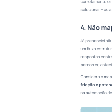
corretamente o n
selecionar – ou 
4. Não ma
Já presenciei si
um fluxo estrutu
respostas contra
percorrer, antec
Considero o map
fricção e poten
na automação de